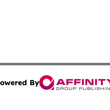
owered By
ubmit Press Release
Terms & Conditions
Copyright/DMCA