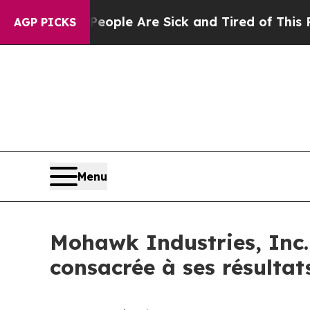
n Win: “People Are Sick and Tired of This Politic
AGP PICKS
Menu
Mohawk Industries, Inc. 
consacrée à ses résultat