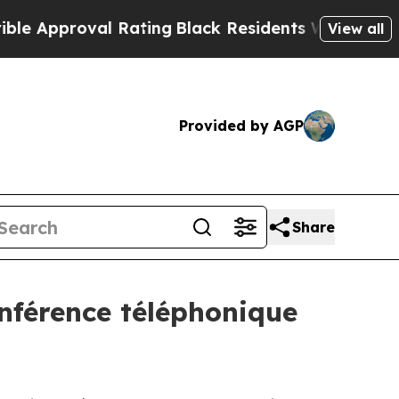
pproval Rating
Black Residents Warned of Abusiv
View all
Provided by AGP
Share
onférence téléphonique