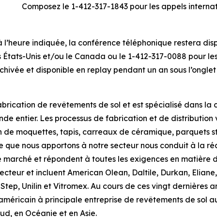
Composez le 1-412-317-1843 pour les appels interna
 à l’heure indiquée, la conférence téléphonique restera di
États-Unis et/ou le Canada ou le 1-412-317-0088 pour les 
chivée et disponible en replay pendant un an sous l’onglet
brication de revêtements de sol et est spécialisé dans la c
de entier. Les processus de fabrication et de distribution
 de moquettes, tapis, carreaux de céramique, parquets str
aire que nous apportons à notre secteur nous conduit à la 
e marché et répondent à toutes les exigences en matière d
teur et incluent American Olean, Daltile, Durkan, Eliane, 
p, Unilin et Vitromex. Au cours de ces vingt dernières an
américain à principale entreprise de revêtements de sol au
d, en Océanie et en Asie.