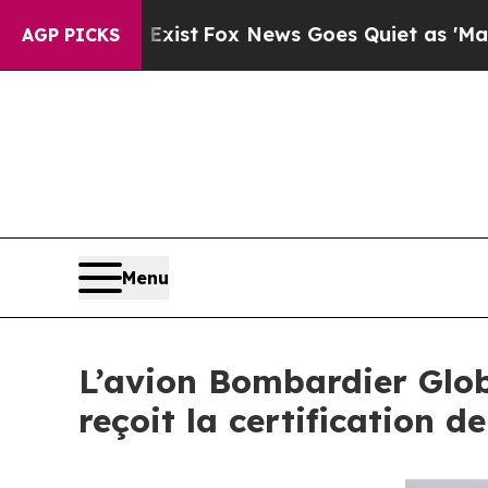
xist
Fox News Goes Quiet as 'Maga Media Pipelin
AGP PICKS
Menu
L’avion Bombardier Globa
reçoit la certification 