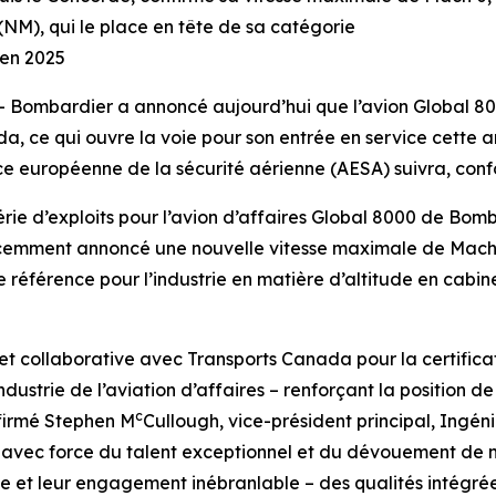
(NM), qui le place en tête de sa catégorie
 en 2025
Bombardier a annoncé aujourd’hui que l’avion
Global 8
a, ce qui ouvre la voie pour son entrée en service cette a
nce européenne de la sécurité aérienne (AESA) suivra, con
rie d’exploits pour l’avion d’affaires
Global 8000
de Bombar
 récemment annoncé une nouvelle vitesse maximale de Mach
référence pour l’industrie en matière d’altitude en cabine, 
et collaborative avec Transports Canada pour la certifica
ndustrie de l’aviation d’affaires – renforçant la position de
c
ffirmé Stephen M
Cullough, vice-président principal, Ingé
vec force du talent exceptionnel et du dévouement de nos
se et leur engagement inébranlable – des qualités intégré