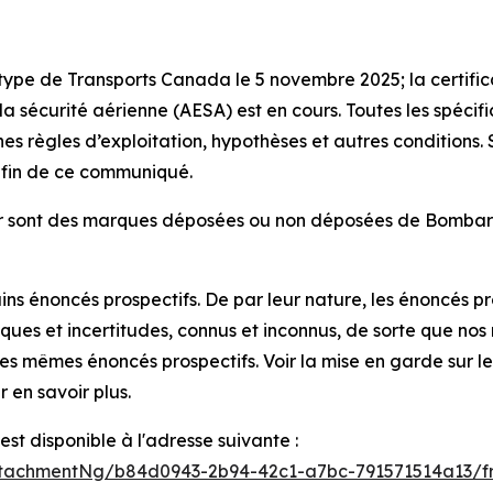
 type de Transports Canada le 5 novembre 2025; la certific
a sécurité aérienne (AESA) est en cours. Toutes les spéci
nes règles d’exploitation, hypothèses et autres conditions
.
a fin de ce communiqué.
r
sont des marques déposées ou non déposées de Bombardier
s énoncés prospectifs. De par leur nature, les énoncés pr
isques et incertitudes, connus et inconnus, de sorte que nos
s mêmes énoncés prospectifs. Voir la mise en garde sur les
 en savoir plus.
t disponible à l'adresse suivante :
tachmentNg/b84d0943-2b94-42c1-a7bc-791571514a13/f