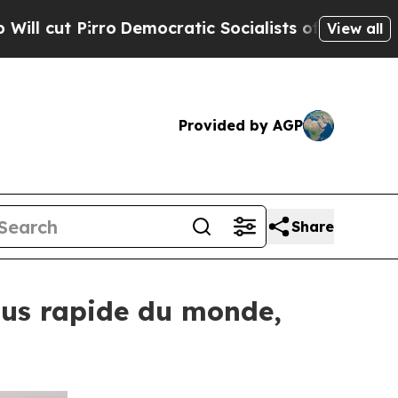
emocratic Socialists of America Propose Radica
View all
Provided by AGP
Share
plus rapide du monde,