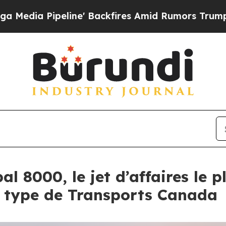
e' Backfires Amid Rumors Trump Will cut Pirro
D
l 8000, le jet d’affaires le 
de type de Transports Canada